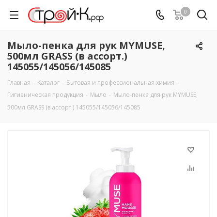
0
Мыло-пенка для рук MYMUSE,
500мл GRASS (в ассорт.)
145055/145056/145085
Главная
-
Каталог
-
Бытовая и профессиональная химия
-
Гигиеническая продукция
-
Мыло
-
Мыло-пенка для рук MYMUSE,
500мл GRASS (в ассорт.) 145055/145056/145085